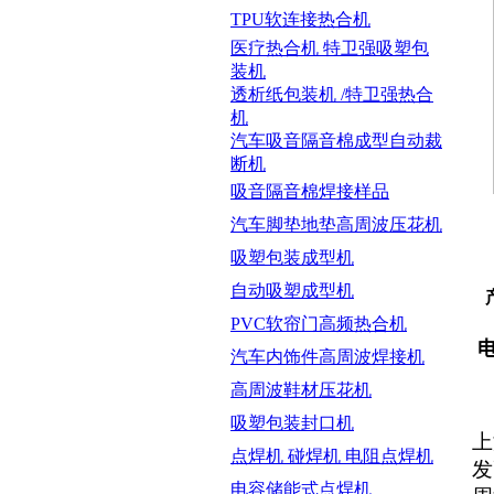
TPU软连接热合机
医疗热合机 特卫强吸塑包
装机
透析纸包装机 /特卫强热合
机
汽车吸音隔音棉成型自动裁
断机
吸音隔音棉焊接样品
汽车脚垫地垫高周波压花机
吸塑包装成型机
自动吸塑成型机
PVC软帘门高频热合机
电
汽车内饰件高周波焊接机
高周波鞋材压花机
吸塑包装封口机
上
点焊机 碰焊机 电阻点焊机
发
电容储能式点焊机