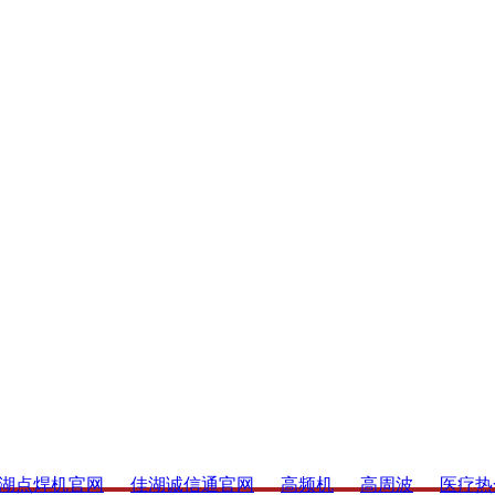
湖点焊机官网
佳湖诚信通官网
高频机
高周波
医疗热