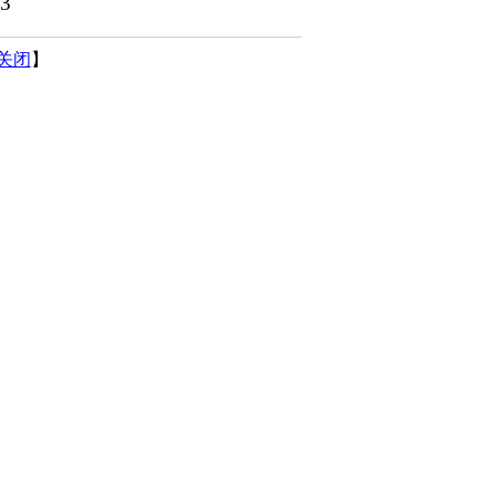
63
关闭
】